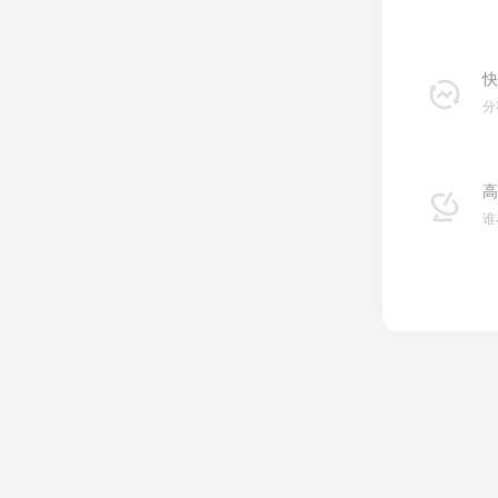
快
分
高
谁