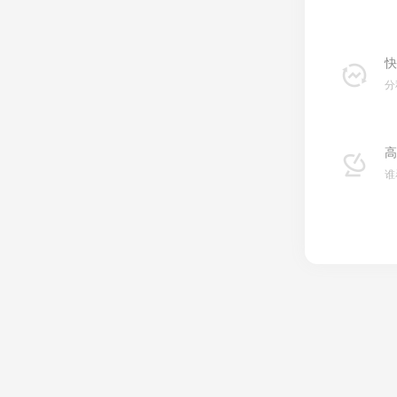
快
分
高
谁