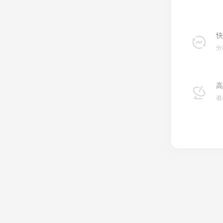
快
分
高
谁