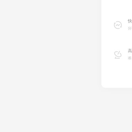
快
分
高
谁