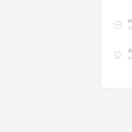
快
分
高
谁