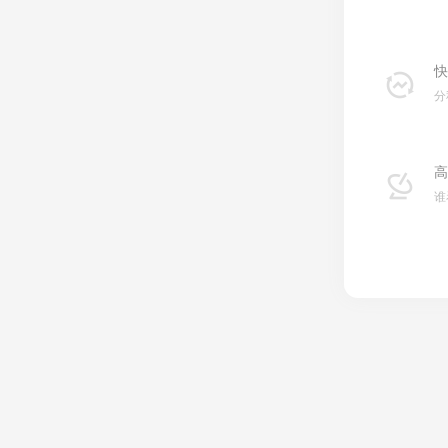
快
分
高
谁