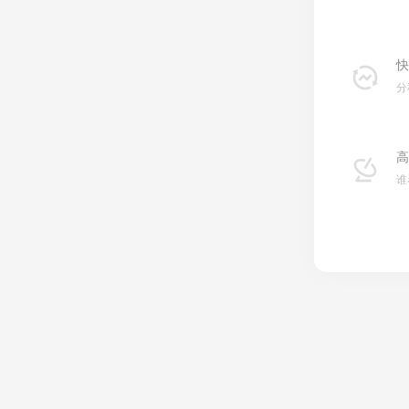
快
分
高
谁