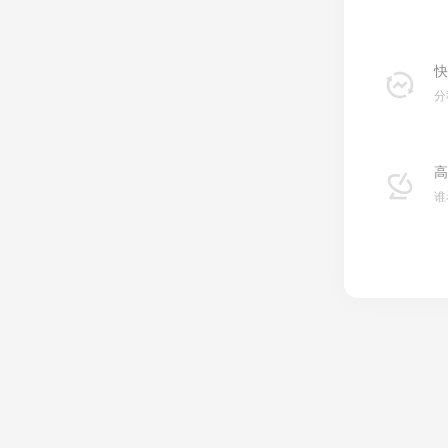
快
分
高
谁