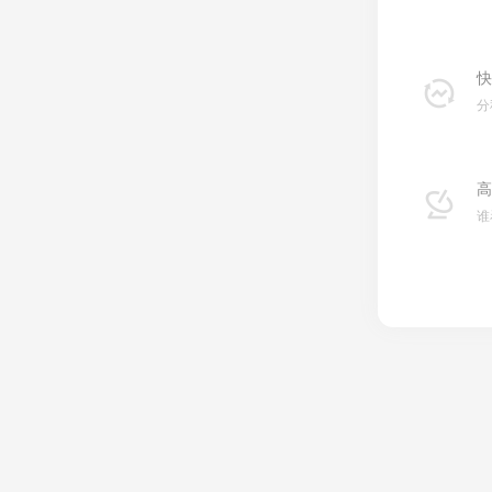
快
分
高
谁