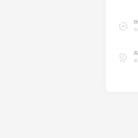
快
分
高
谁