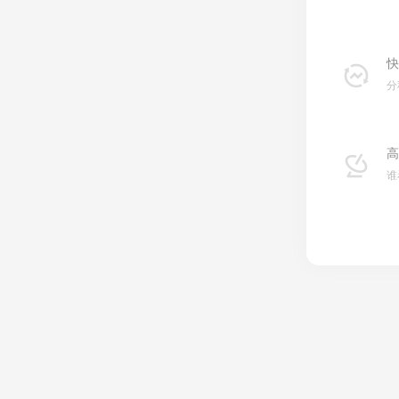
快
分
高
谁