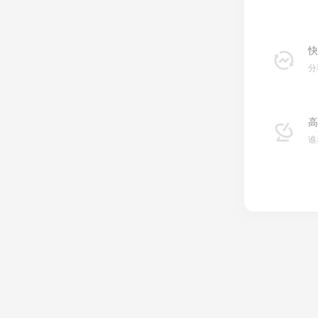
快
分
高
谁