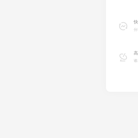
快
分
高
谁