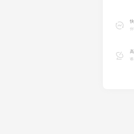
快
分
高
谁