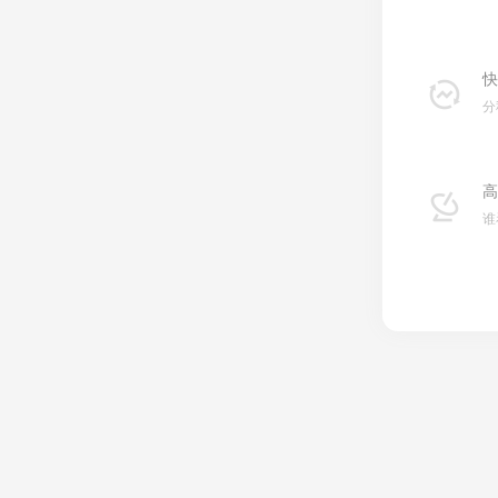
快
分
高
谁