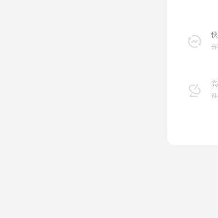
快
分
高
谁