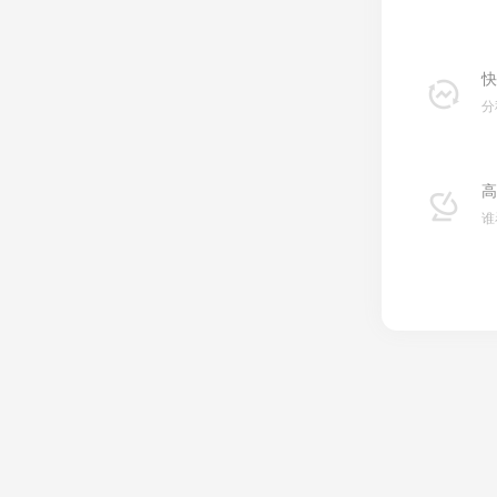
快
分
高
谁