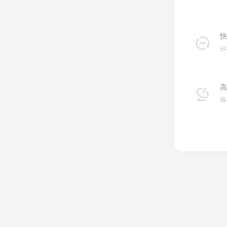
快
分
高
谁