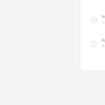
快
分
高
谁