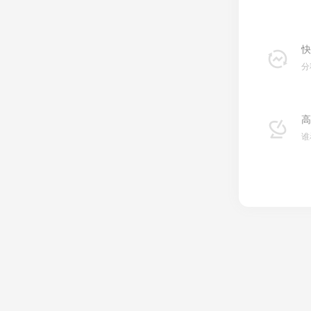
快
分
高
谁