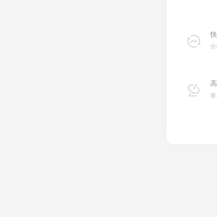
快
分
高
谁