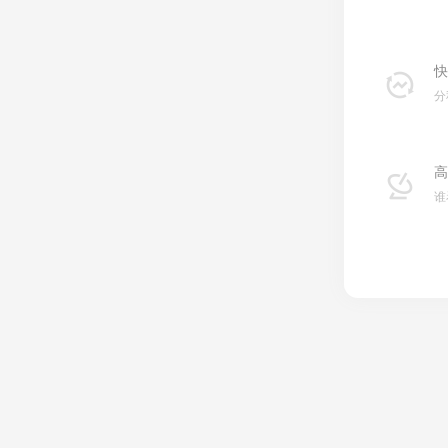
快
分
高
谁