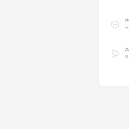
快
分
高
谁