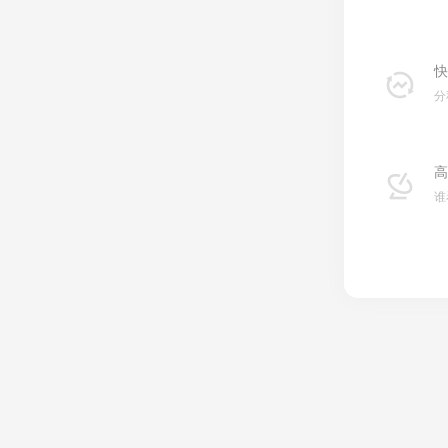
快
分
高
谁