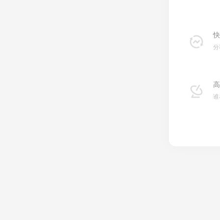
快
分
高
谁