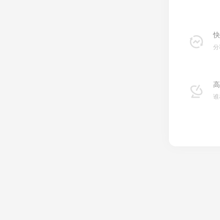
快
分
高
谁