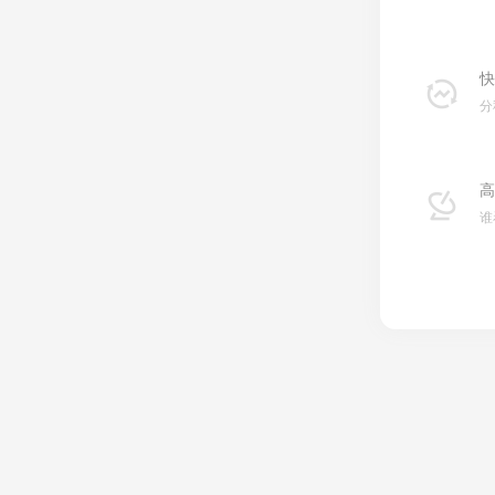
快
分
高
谁