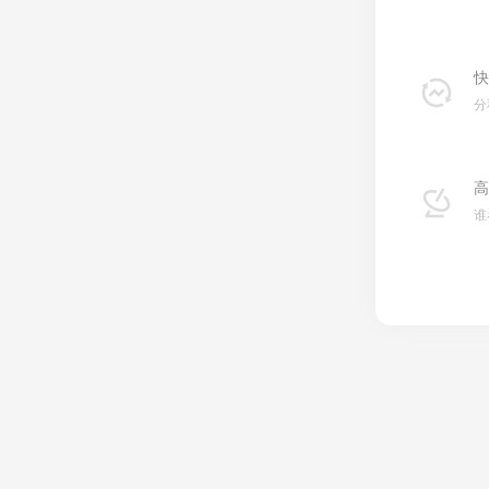
快
分
高
谁