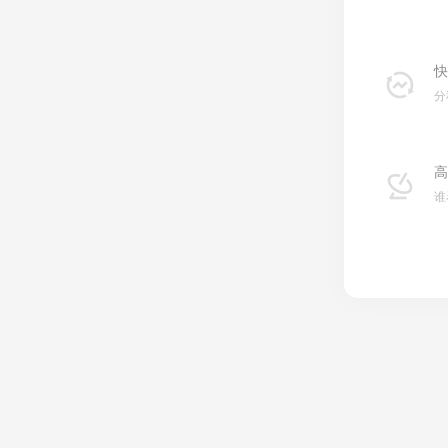
快
分
高
谁