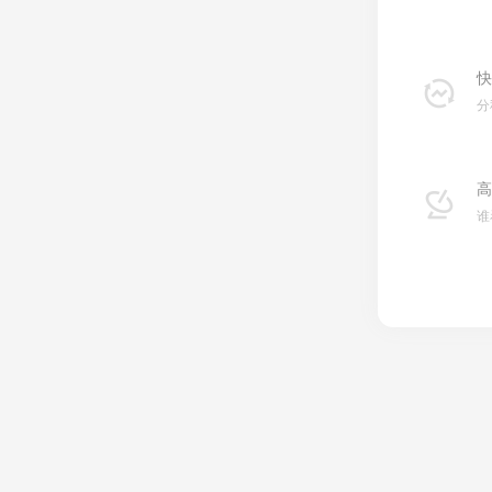
快
分
高
谁