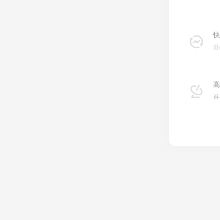
快
分
高
谁