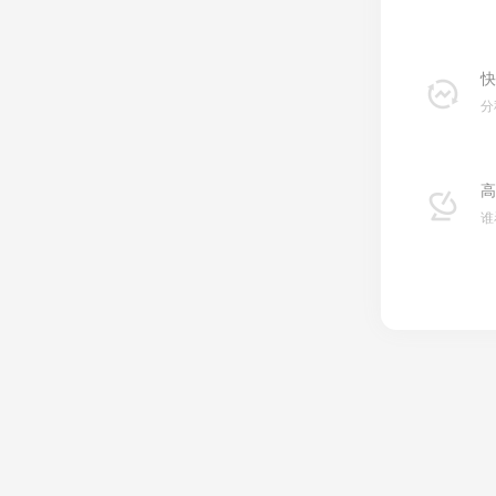
快
分
高
谁