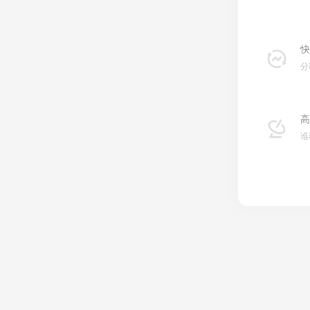
快
分
高
谁