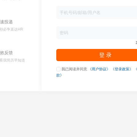
速投递
秒必争直达HR
效反馈
登 录
看我简历早知道
我已阅读并同意
《用户协议》
《登录政策》
款》