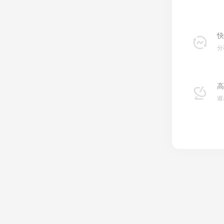
快
分
高
谁