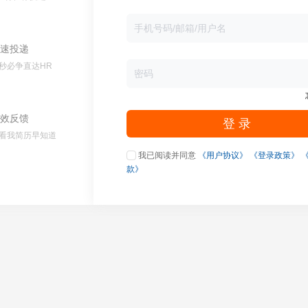
速投递
秒必争直达HR
效反馈
登 录
看我简历早知道
我已阅读并同意
《用户协议》
《登录政策》
款》