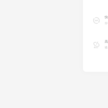
快
分
高
谁