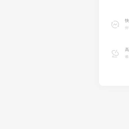
快
分
高
谁