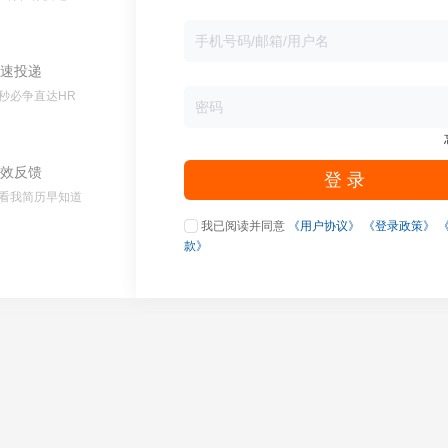
速投递
秒必争直达HR
效反馈
登 录
看我简历早知道
我已阅读并同意
《用户协议》
《登录政策》
款》