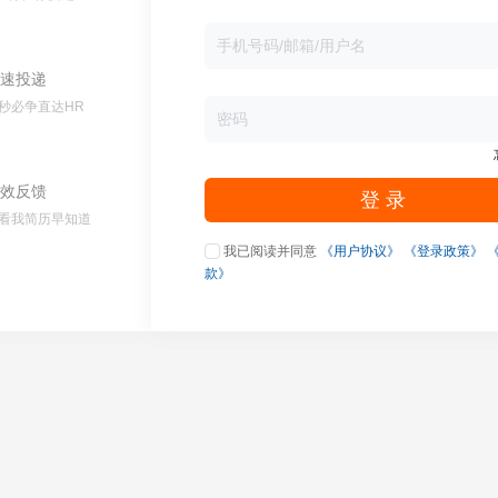
速投递
秒必争直达HR
效反馈
登 录
看我简历早知道
我已阅读并同意
《用户协议》
《登录政策》
款》