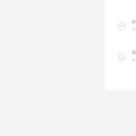
快
分
高
谁