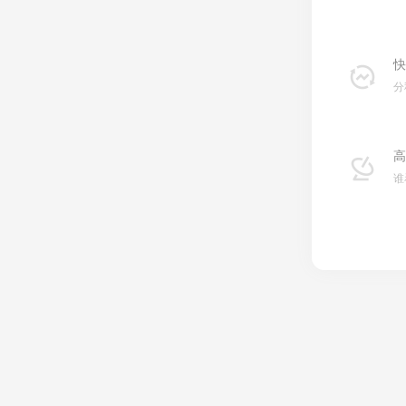
快
分
高
谁