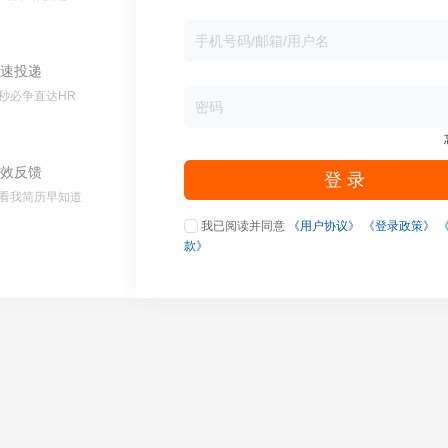
速投递
秒必争直达HR
效反馈
登 录
看我简历早知道
我已阅读并同意
《用户协议》
《登录政策》
款》