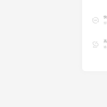
快
分
高
谁