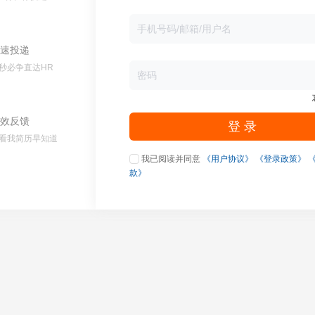
速投递
秒必争直达HR
效反馈
登 录
看我简历早知道
我已阅读并同意
《用户协议》
《登录政策》
款》