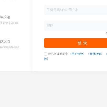
速投递
秒必争直达HR
效反馈
登 录
看我简历早知道
我已阅读并同意
《用户协议》
《登录政策》
款》