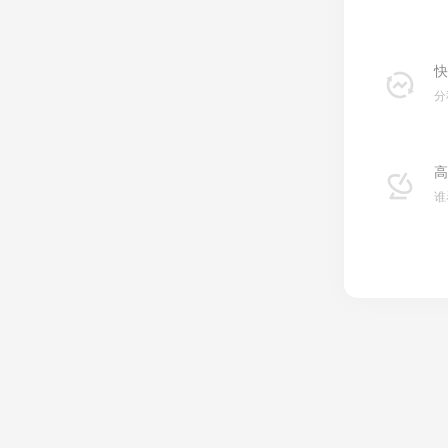
快
分
高
谁