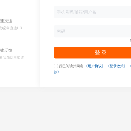
速投递
秒必争直达HR
效反馈
登 录
看我简历早知道
我已阅读并同意
《用户协议》
《登录政策》
款》