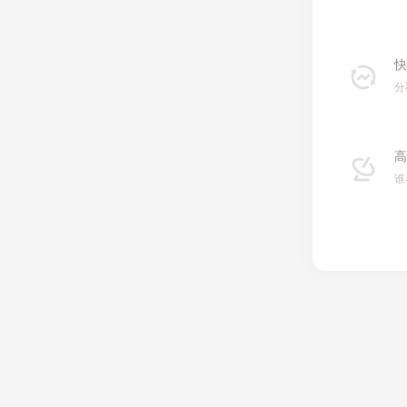
快
分
高
谁