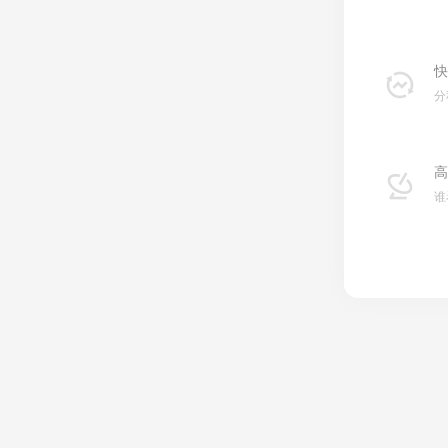
快
分
高
谁