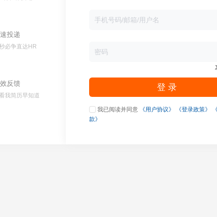
速投递
秒必争直达HR
效反馈
登 录
看我简历早知道
我已阅读并同意
《用户协议》
《登录政策》
款》