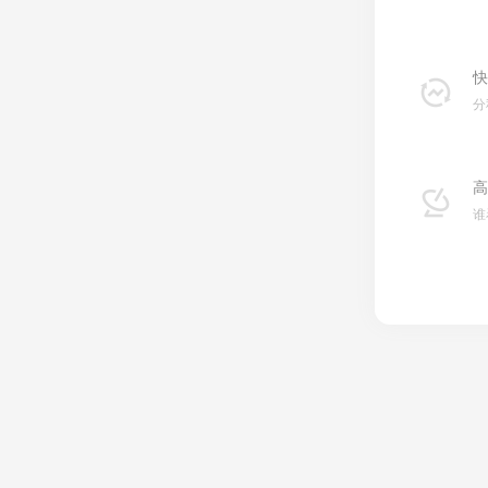
快
分
高
谁