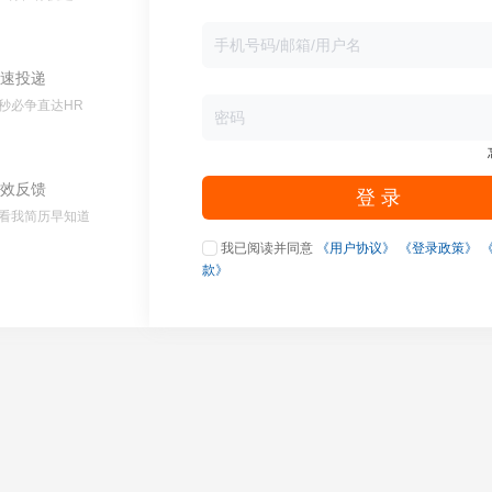
速投递
秒必争直达HR
效反馈
登 录
看我简历早知道
我已阅读并同意
《用户协议》
《登录政策》
款》