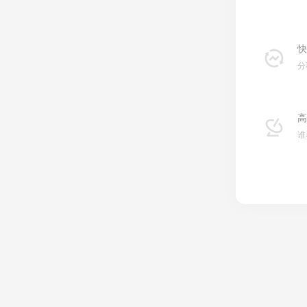
快
分
高
谁