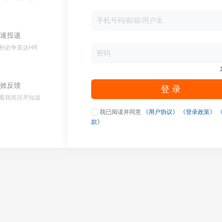
速投递
秒必争直达HR
效反馈
登 录
看我简历早知道
我已阅读并同意
《用户协议》
《登录政策》
款》