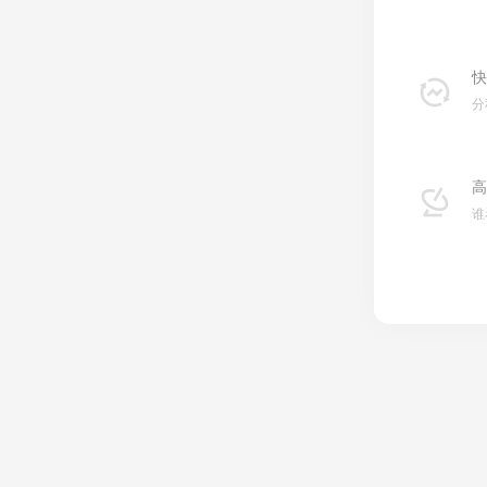
快
分
高
谁