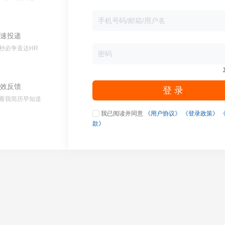
速投递
秒必争直达HR
效反馈
登 录
看我简历早知道
我已阅读并同意
《用户协议》
《登录政策》
款》