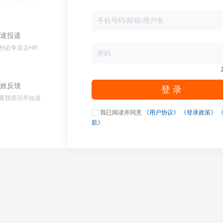
速投递
秒必争直达HR
效反馈
登 录
看我简历早知道
我已阅读并同意
《用户协议》
《登录政策》
款》