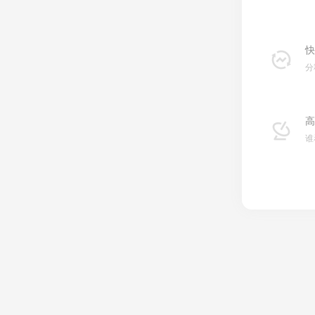
快
分
高
谁