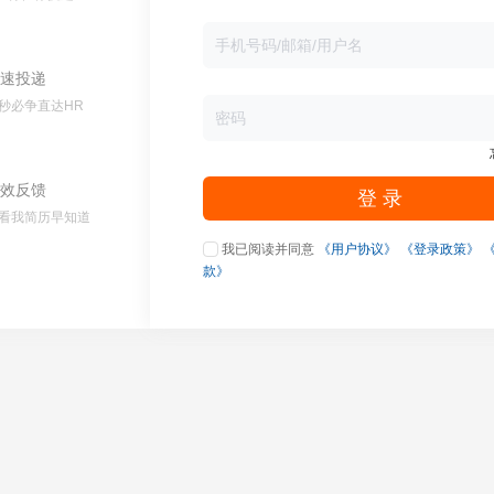
速投递
秒必争直达HR
效反馈
登 录
看我简历早知道
我已阅读并同意
《用户协议》
《登录政策》
款》