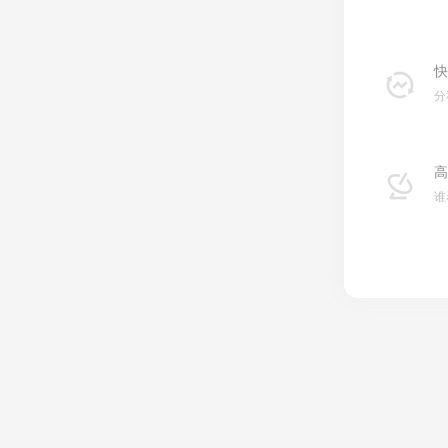
快
分
高
谁