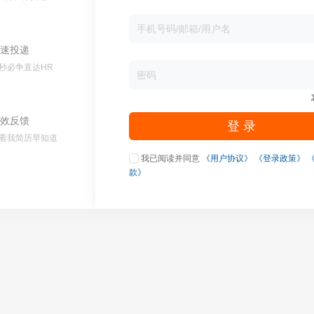
速投递
秒必争直达HR
效反馈
登 录
看我简历早知道
我已阅读并同意
《用户协议》
《登录政策》
款》