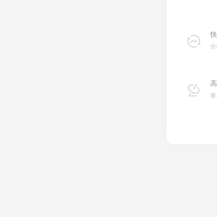
快
分
高
谁