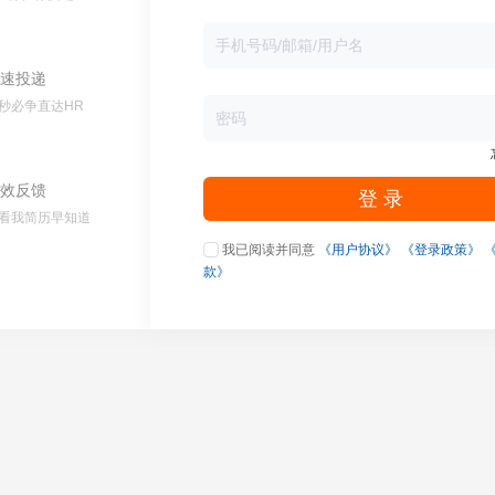
速投递
秒必争直达HR
效反馈
登 录
看我简历早知道
我已阅读并同意
《用户协议》
《登录政策》
款》