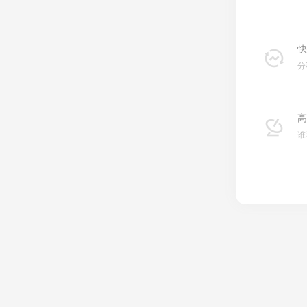
快
分
高
谁