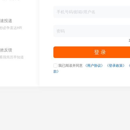
速投递
秒必争直达HR
效反馈
登 录
看我简历早知道
我已阅读并同意
《用户协议》
《登录政策》
款》