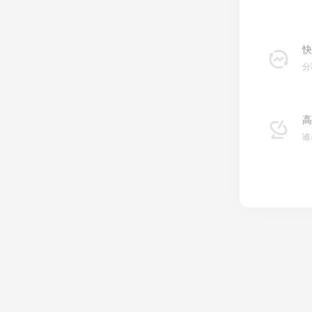
快
分
高
谁